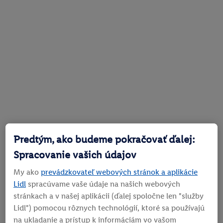
Predtým, ako budeme pokračovať ďalej:
Spracovanie vašich údajov
My ako
prevádzkovateľ webových stránok a aplikácie
Lidl
spracúvame vaše údaje na našich webových
stránkach a v našej aplikácii (ďalej spoločne len "služby
Lidl") pomocou rôznych technológií, ktoré sa používajú
na ukladanie a prístup k informáciám vo vašom