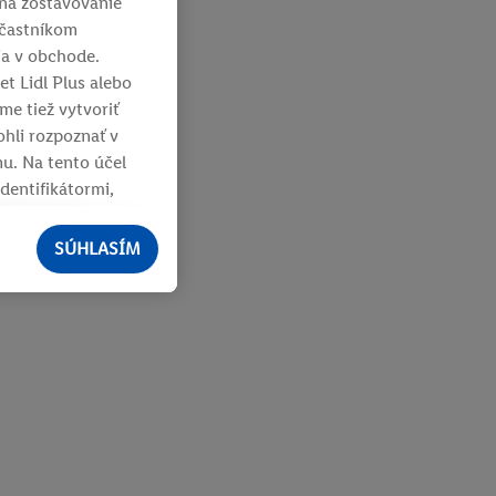
 na zostavovanie
 účastníkom
ia v obchode.
et Lidl Plus alebo
me tiež vytvoriť
ohli rozpoznať v
u. Na tento účel
dentifikátormi,
argetingom, t. j.
ného košíka v
SÚHLASÍM
riadeniach a v
ní alebo používanie
ípadne ďalších
mienkach
ógií. Kliknutím na
nformácie vrátane
činnosťou do