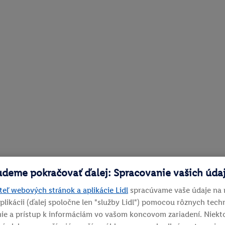
udeme pokračovať ďalej: Spracovanie vašich úda
eľ webových stránok a aplikácie Lidl
spracúvame vaše údaje na
plikácii (ďalej spoločne len "služby Lidl") pomocou rôznych techn
ie a prístup k informáciám vo vašom koncovom zariadení. Niekto