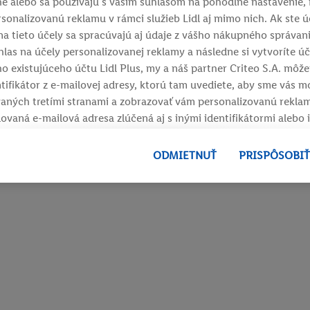
é alebo sa používajú s vaším súhlasom na pohodlné nastavenie,
ersonalizovanú reklamu v rámci služieb Lidl aj mimo nich. Ak ste
na tieto účely sa spracúvajú aj údaje z vášho nákupného správan
hlas na účely personalizovanej reklamy a následne si vytvoríte úč
ho existujúceho účtu Lidl Plus, my a náš partner Criteo S.A. môže
ntifikátor z e-mailovej adresy, ktorú tam uvediete, aby sme vás m
aných tretími stranami a zobrazovať vám personalizovanú reklam
ovaná e-mailová adresa zlúčená aj s inými identifikátormi alebo i
Criteo SA pridelila. Ak s tým súhlasíte, reklamy v súvislosti s ret
 o ktoré ste prejavili záujem (napr. vložením produktu do nákup
ODMIETNUŤ
PRISPÔSOBIŤ
, ale nie jeho zakúpením), sa môžu zobrazovať aj na rôznych za
ločnosti Lidl ak vám možno priradiť niekoľko koncových zariade
oločnosti Lidl, pomocou vašej hashovanej e-mailovej adresy a pr
ifikátorov, ktoré má spoločnosť Criteo SA k dispozícii.
 môžete povoliť jednotlivé účely a nájsť ďalšie informácie o pod
h údajov.
ť "
Odmietnuť
" môžete povoliť iba používanie potrebných technol
e súhlas so spracúvaním na všetky vyššie uvedené účely. Ďalšie i
chovávania údajov a Vašom práve kedykoľvek odvolať súhlas s ú