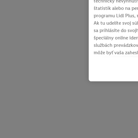
technicky nevyhnutn
štatistík alebo na p
programu Lidl Plus, 
Ak tu udelíte svoj sú
sa prihlásite do svoj
špeciálny online ide
službách prevádzkov
môže byť vaša zahesl
ktoré vám spoločnosť 
reklamy na produkty,
internetovom obchode
rôznych službách spo
viacerých služieb sp
identifikátorov/ident
V časti "
Prispôsobiť
"
spracúvania osobnýc
Kliknutím na možnos
"
Súhlasím
" vyjadrít
informácií o dobe u