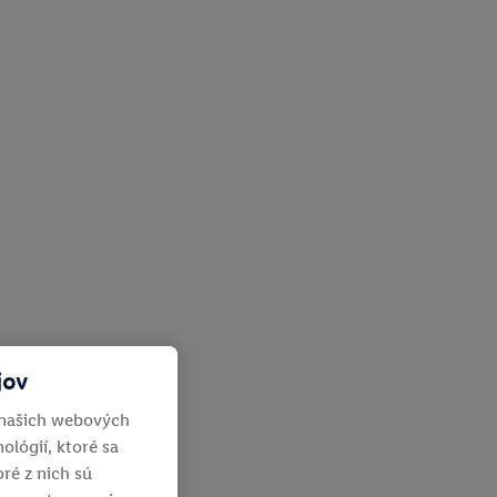
jov
 našich webových
ológií, ktoré sa
ré z nich sú