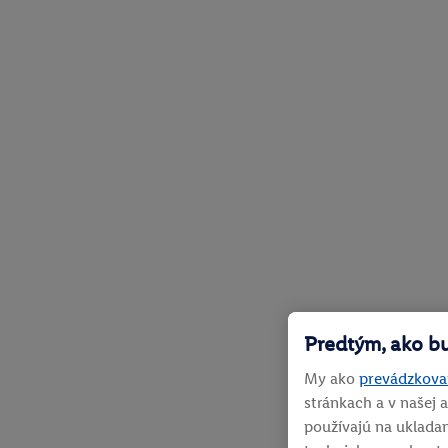
Predtým, ako b
My ako
prevádzkovat
stránkach a v našej a
používajú na ukladan