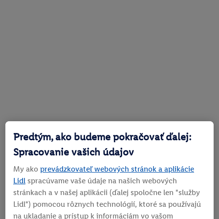
Predtým, ako budeme pokračovať ďalej:
Spracovanie vašich údajov
My ako
prevádzkovateľ webových stránok a aplikácie
Lidl
spracúvame vaše údaje na našich webových
stránkach a v našej aplikácii (ďalej spoločne len "služby
Lidl") pomocou rôznych technológií, ktoré sa používajú
na ukladanie a prístup k informáciám vo vašom