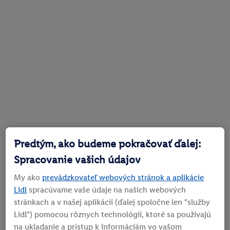
Predtým, ako budeme pokračovať ďalej:
Spracovanie vašich údajov
My ako
prevádzkovateľ webových stránok a aplikácie
Lidl
spracúvame vaše údaje na našich webových
stránkach a v našej aplikácii (ďalej spoločne len "služby
Lidl") pomocou rôznych technológií, ktoré sa používajú
na ukladanie a prístup k informáciám vo vašom