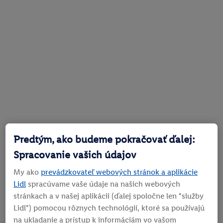
Predtým, ako budeme pokračovať ďalej:
Spracovanie vašich údajov
My ako
prevádzkovateľ webových stránok a aplikácie
Lidl
spracúvame vaše údaje na našich webových
stránkach a v našej aplikácii (ďalej spoločne len "služby
Lidl") pomocou rôznych technológií, ktoré sa používajú
na ukladanie a prístup k informáciám vo vašom