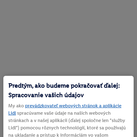
Predtým, ako budeme pokračovať ďalej:
Spracovanie vašich údajov
My ako
prevádzkovateľ webových stránok a aplikácie
Lidl
spracúvame vaše údaje na našich webových
stránkach a v našej aplikácii (ďalej spoločne len "služby
Lidl") pomocou rôznych technológií, ktoré sa používajú
na ukladanie a prístup k informáciám vo vašom